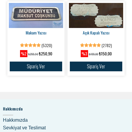
Makam Yazısı
Açık Kapalı Yazısı
(5320)
(2782)
₺250,90
₺150,00
%2
%3
₺255,90
₺155,00
Sipariş Ver
Sipariş Ver
Hakkımızda
Hakkımızda
Sevkiyat ve Teslimat