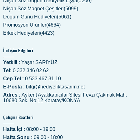
Nişan Söz Düğün Hediyelik Eşya(5200)
Nişan Söz Magnet Çeşitleri(5099)
Doğum Günü Hediyeleri(5061)
Promosyon Ürünler(4664)
Erkek Hediyeleri(4423)
İletişim Bilgileri
Yetkili :
Yaşar SARIYÜZ
Tel:
0 332 346 02 62
Cep Tel :
0 533 467 31 10
E-Posta :
bilgi@hediyeliktasarim.net
Adres :
Aykent Ayakkabıcılar Sitesi Fevzi Çakmak Mah.
10680 Sok. No:12 Karatay/KONYA
Çalışma Saatleri
Hafta İçi :
08:00 - 19:00
Hafta Sonu :
09:00 - 18:00