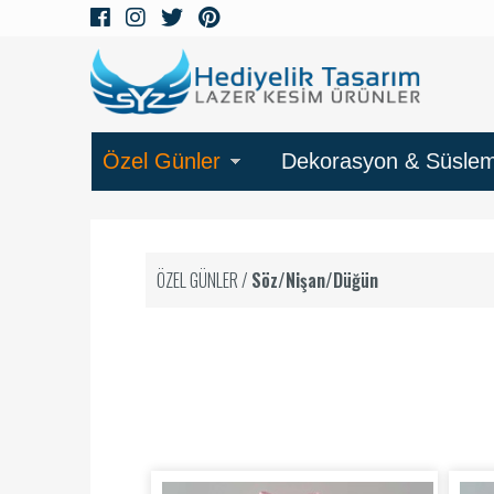
Özel Günler
Dekorasyon & Süsle
ÖZEL GÜNLER
/
Söz/Nişan/Düğün