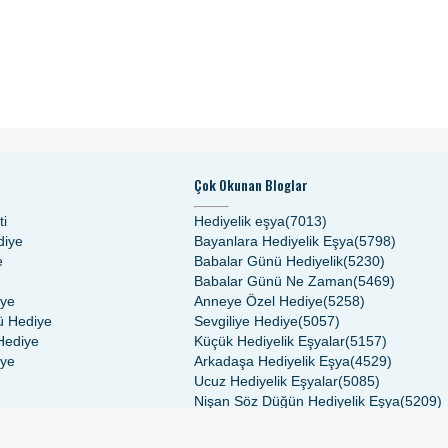
Çok Okunan Bloglar
ti
Hediyelik eşya(7013)
diye
Bayanlara Hediyelik Eşya(5798)
e
Babalar Günü Hediyelik(5230)
Babalar Günü Ne Zaman(5469)
iye
Anneye Özel Hediye(5258)
 Hediye
Sevgiliye Hediye(5057)
Hediye
Küçük Hediyelik Eşyalar(5157)
iye
Arkadaşa Hediyelik Eşya(4529)
Ucuz Hediyelik Eşyalar(5085)
Nişan Söz Düğün Hediyelik Eşya(5209)
Nişan Söz Magnet Çeşitleri(5107)
Doğum Günü Hediyeleri(5074)