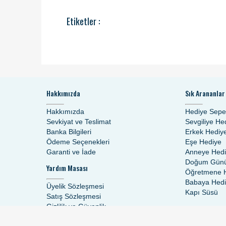
Etiketler :
Hakkımızda
Sık Arananlar
Hakkımızda
Hediye Sepe
Sevkiyat ve Teslimat
Sevgiliye He
Banka Bilgileri
Erkek Hediy
Ödeme Seçenekleri
Eşe Hediye
Garanti ve İade
Anneye Hed
Doğum Günü
Yardım Masası
Öğretmene 
Babaya Hed
Üyelik Sözleşmesi
Kapı Süsü
Satış Sözleşmesi
Gizlilik ve Güvenlik
Güvenli Alışveriş