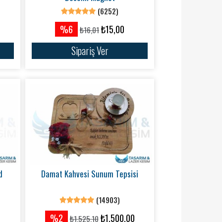
(6252)
%6
₺15,00
₺16,01
Sipariş Ver
d
Damat Kahvesi Sunum Tepsisi
(14903)
%2
₺1.500,00
₺1.525,10