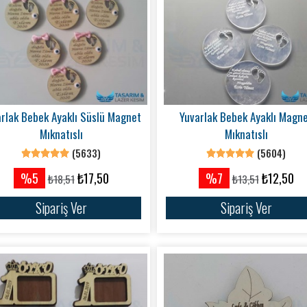
rlak Bebek Ayaklı Süslü Magnet
Yuvarlak Bebek Ayaklı Magn
Mıknatıslı
Mıknatıslı
(5633)
(5604)
%5
₺17,50
%7
₺12,50
₺18,51
₺13,51
Sipariş Ver
Sipariş Ver