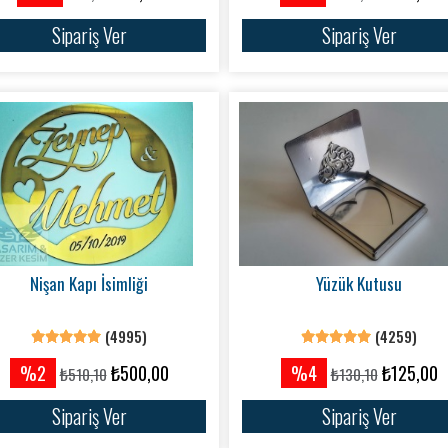
Sipariş Ver
Sipariş Ver
Nişan Kapı İsimliği
Yüzük Kutusu
(4995)
(4259)
%2
₺500,00
%4
₺125,00
₺510,10
₺130,10
Sipariş Ver
Sipariş Ver