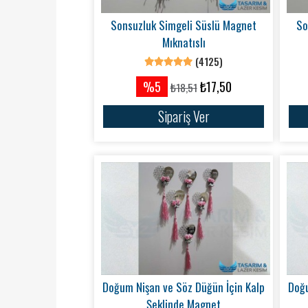
Sonsuzluk Simgeli Süslü Magnet
So
Mıknatıslı
(4125)
%5
₺17,50
₺18,51
Sipariş Ver
Doğum Nişan ve Söz Düğün İçin Kalp
Doğu
Şeklinde Magnet