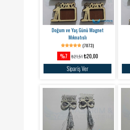
Doğum ve Yaş Günü Magnet
Mıknatıslı
(7073)
%7
₺20,00
₺21,51
Sipariş Ver