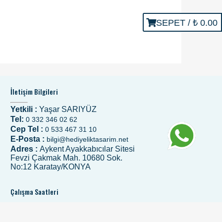
SEPET /
₺ 0.00
İletişim Bilgileri
Yetkili :
Yaşar SARIYÜZ
Tel:
0 332 346 02 62
Cep Tel :
0 533 467 31 10
E-Posta :
bilgi@hediyeliktasarim.net
Adres :
Aykent Ayakkabıcılar Sitesi
Fevzi Çakmak Mah. 10680 Sok.
No:12 Karatay/KONYA
Çalışma Saatleri
Hafta İçi :
08:00 - 19:00
Hafta Sonu :
09:00 - 18:00