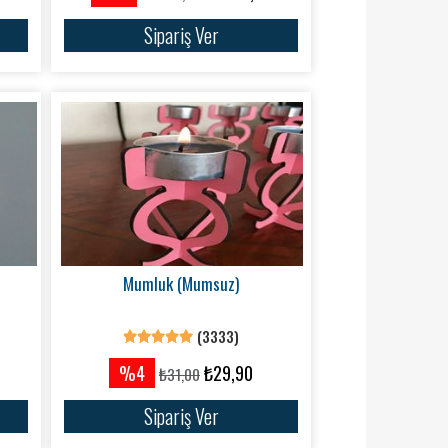
Sipariş Ver
Mumluk (Mumsuz)
(3333)
%4
₺29,90
₺31,00
Sipariş Ver