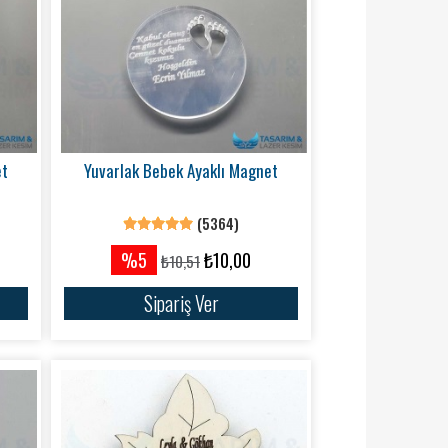
et
Yuvarlak Bebek Ayaklı Magnet
(5364)
%5
₺10,00
₺10,51
Sipariş Ver