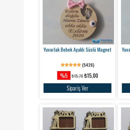
Yuvarlak Bebek Ayaklı Süslü Magnet
Yuva
(5426)
%5
₺15,00
₺15,76
Sipariş Ver