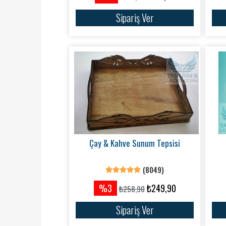
Sipariş Ver
Çay & Kahve Sunum Tepsisi
(8049)
%3
₺249,90
₺258,90
Sipariş Ver