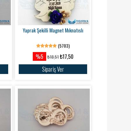
Yaprak Şekilli Magnet Mıknatıslı
(5703)
%5
₺17,50
₺18,51
Sipariş Ver