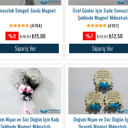
nsuzluk Simgeli Süslü Magnet
Özel Günler İçin Sade Sonsuz
Şeklinde Magnet Mıknatıslı
(4784)
(4197)
%9
₺15,00
%7
₺12,50
₺16,51
₺13,51
Sipariş Ver
Sipariş Ver
m Nişan ve Söz Düğün İçin Kalp
Doğum Nişan ve Söz Düğün İç
Şeklinde Magnet Mıknatıslı
Desenli Magnet Mıknatıslı