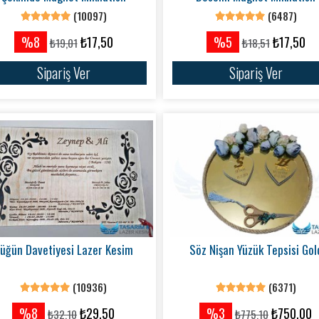
(10097)
(6487)
%8
₺17,50
%5
₺17,50
₺19,01
₺18,51
Sipariş Ver
Sipariş Ver
üğün Davetiyesi Lazer Kesim
Söz Nişan Yüzük Tepsisi Gol
(10936)
(6371)
%8
₺29,50
%3
₺750,00
₺32,10
₺775,10