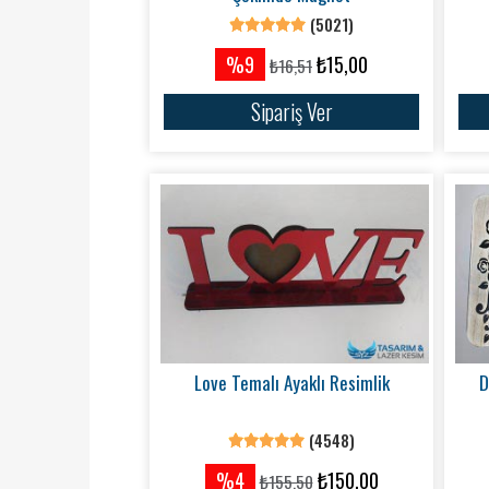
(5021)
%9
₺15,00
₺16,51
Sipariş Ver
Love Temalı Ayaklı Resimlik
D
(4548)
%4
₺150,00
₺155,50