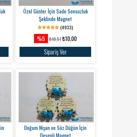
luk
Özel Günler İçin Sade Sonsuzluk
Şeklinde Magnet
(4933)
%5
₺10,00
₺10,51
Sipariş Ver
in
Doğum Nişan ve Söz Düğün İçin
Desenli Magnet