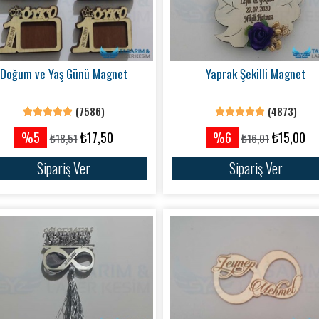
Doğum ve Yaş Günü Magnet
Yaprak Şekilli Magnet
(7586)
(4873)
%5
₺17,50
%6
₺15,00
₺18,51
₺16,01
Sipariş Ver
Sipariş Ver