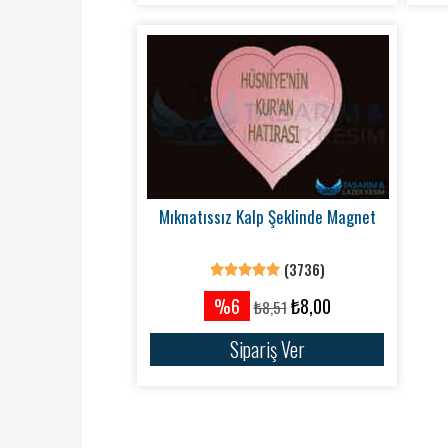
Mıknatıssız Kalp Şeklinde Magnet
(3736)
%6
₺8,00
₺8,51
Sipariş Ver