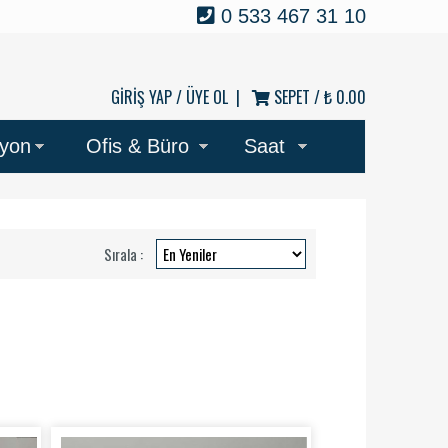
0 533 467 31 10
GİRİŞ YAP /
ÜYE OL
|
SEPET /
₺ 0.00
syon
Ofis & Büro
Saat
Sırala :