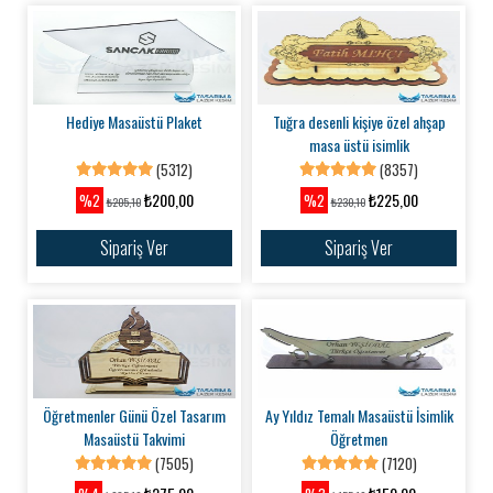
Hediye Masaüstü Plaket
Tuğra desenli kişiye özel ahşap
masa üstü isimlik
(5312)
(8357)
₺200,00
₺225,00
%2
%2
₺205,10
₺230,10
Sipariş Ver
Sipariş Ver
Öğretmenler Günü Özel Tasarım
Ay Yıldız Temalı Masaüstü İsimlik
Masaüstü Takvimi
Öğretmen
(7505)
(7120)