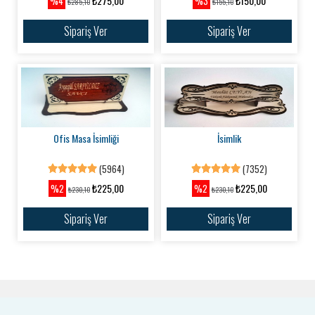
₺275,00
₺150,00
%4
%3
₺285,10
₺155,10
Sipariş Ver
Sipariş Ver
Ofis Masa İsimliği
İsimlik
(5964)
(7352)
₺225,00
₺225,00
%2
%2
₺230,10
₺230,10
Sipariş Ver
Sipariş Ver