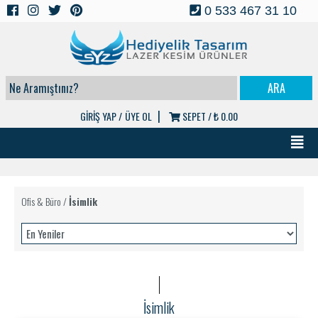
0 533 467 31 10
|
GİRİŞ YAP /
ÜYE OL
SEPET /
₺ 0.00
Ofis & Büro
/
İsimlik
İsimlik