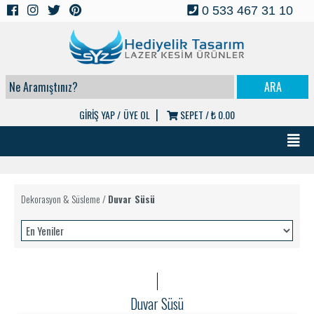
0 533 467 31 10
|
GİRİŞ YAP /
ÜYE OL
SEPET /
₺ 0.00
Dekorasyon & Süsleme
/
Duvar Süsü
Duvar Süsü