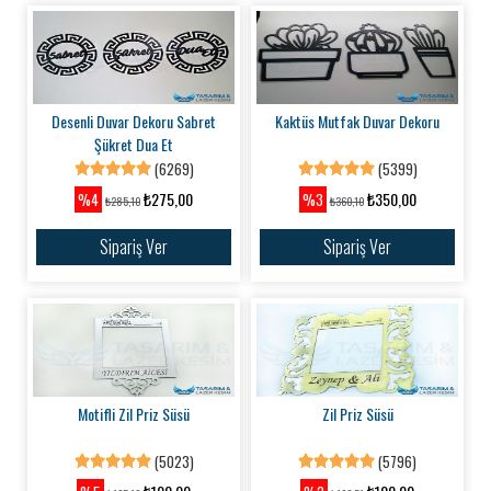
Desenli Duvar Dekoru Sabret
Kaktüs Mutfak Duvar Dekoru
Şükret Dua Et
(6269)
(5399)
₺275,00
₺350,00
%4
%3
₺285,10
₺360,10
Sipariş Ver
Sipariş Ver
Motifli Zil Priz Süsü
Zil Priz Süsü
(5023)
(5796)