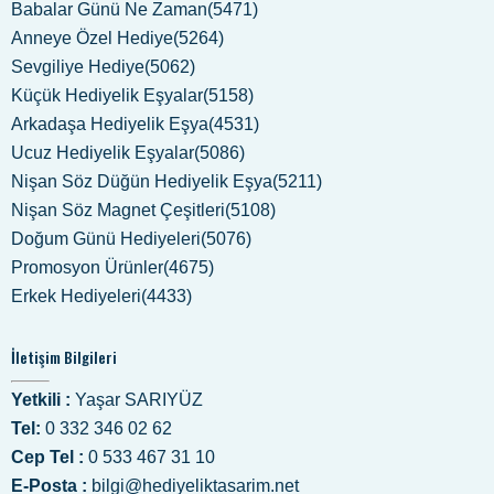
Babalar Günü Ne Zaman(5471)
Anneye Özel Hediye(5264)
Sevgiliye Hediye(5062)
Küçük Hediyelik Eşyalar(5158)
Arkadaşa Hediyelik Eşya(4531)
Ucuz Hediyelik Eşyalar(5086)
Nişan Söz Düğün Hediyelik Eşya(5211)
Nişan Söz Magnet Çeşitleri(5108)
Doğum Günü Hediyeleri(5076)
Promosyon Ürünler(4675)
Erkek Hediyeleri(4433)
İletişim Bilgileri
Yetkili :
Yaşar SARIYÜZ
Tel:
0 332 346 02 62
Cep Tel :
0 533 467 31 10
E-Posta :
bilgi@hediyeliktasarim.net