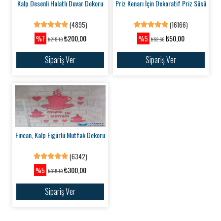
Kalp Desenli Halatlı Duvar Dekoru
Priz Kenarı İçin Dekoratif Priz Süsü
(4895)
(16166)
₺200,00
₺50,00
%7
%5
₺215,10
₺52,60
Sipariş Ver
Sipariş Ver
Fincan, Kalp Figürlü Mutfak Dekoru
(6342)
₺300,00
%5
₺315,10
Sipariş Ver