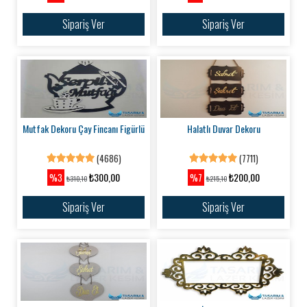
Sipariş Ver
Sipariş Ver
Mutfak Dekoru Çay Fincanı Figürlü
Halatlı Duvar Dekoru
(4686)
(7711)
₺300,00
₺200,00
%3
%7
₺310,10
₺215,10
Sipariş Ver
Sipariş Ver