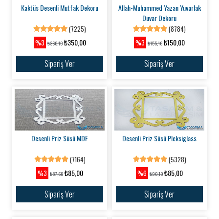
Kaktüs Desenli Mutfak Dekoru
Allah-Muhammed Yazan Yuvarlak
Duvar Dekoru
(7225)
(8784)
₺350,00
₺150,00
%3
%3
₺360,10
₺155,10
Sipariş Ver
Sipariş Ver
Desenli Priz Süsü MDF
Desenli Priz Süsü Pleksiglass
(7164)
(5328)
₺85,00
₺85,00
%3
%6
₺87,60
₺90,10
Sipariş Ver
Sipariş Ver