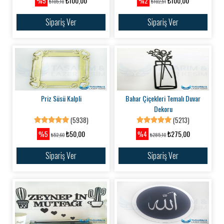
₺100,00
₺100,00
%5
%2
₺105,10
₺102,51
Sipariş Ver
Sipariş Ver
Priz Süsü Kalpli
Bahar Çiçekleri Temalı Duvar
Dekoru
(5938)
(5213)
₺50,00
₺275,00
%5
%4
₺52,60
₺285,10
Sipariş Ver
Sipariş Ver