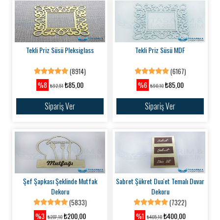
Tekli Priz Süsü Pleksiglass
Tekli Priz Süsü MDF
(8914)
(6167)
₺85,00
₺85,00
%8
%6
₺92,51
₺90,10
Sipariş Ver
Sipariş Ver
Şef Şapkası Şeklinde Mutfak
Sabret Şükret Dua'et Temalı Duvar
Dekoru
Dekoru
(5833)
(7322)
₺200,00
₺400,00
%3
%1
₺207,10
₺405,10