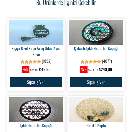
Bu Ürünlerde İlginizi Çekebilir
Kişiye Özel Keçe Araç Dikiz Ayna
Çakarlı Işıklı Hoparlör Kapağı
Süsü
(1892)
(4077)
₺49,90
₺249,90
%9
%9
₺54,90
₺274,90
Sipariş Ver
Sipariş Ver
Işıklı Hoparlör Kapağı
Halatlı Supla