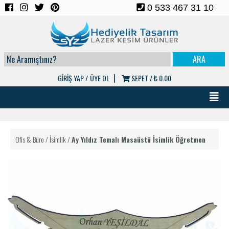
0 533 467 31 10
|
GİRİŞ YAP /
ÜYE OL
SEPET /
₺ 0.00
Ofis & Büro
/
İsimlik
/
Ay Yıldız Temalı Masaüstü İsimlik Öğretmen