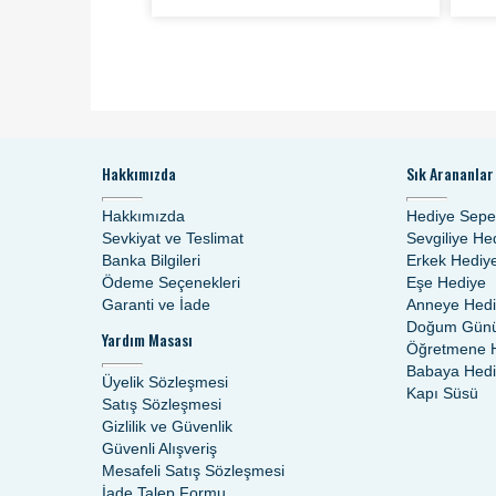
Hakkımızda
Sık Arananlar
Hakkımızda
Hediye Sepe
Sevkiyat ve Teslimat
Sevgiliye He
Banka Bilgileri
Erkek Hediy
Ödeme Seçenekleri
Eşe Hediye
Garanti ve İade
Anneye Hed
Doğum Günü
Yardım Masası
Öğretmene 
Babaya Hed
Üyelik Sözleşmesi
Kapı Süsü
Satış Sözleşmesi
Gizlilik ve Güvenlik
Güvenli Alışveriş
Mesafeli Satış Sözleşmesi
İade Talep Formu