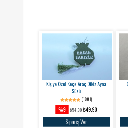
Kişiye Özel Keçe Araç Dikiz Ayna
Süsü
(1881)
%9
₺49,90
₺54,90
Sipariş Ver