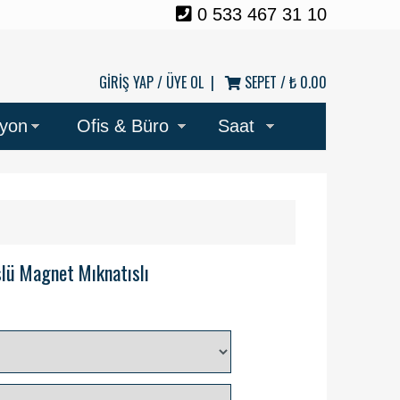
0 533 467 31 10
GİRİŞ YAP /
ÜYE OL
|
SEPET /
₺ 0.00
syon
Ofis & Büro
Saat
slü Magnet Mıknatıslı