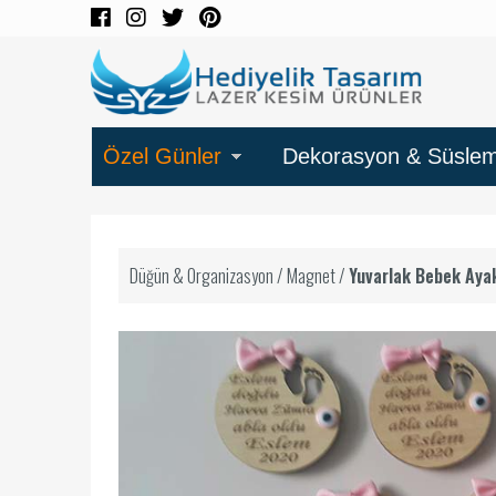
Özel Günler
Dekorasyon & Süsle
Düğün & Organizasyon
/
Magnet
/
Yuvarlak Bebek Ayak