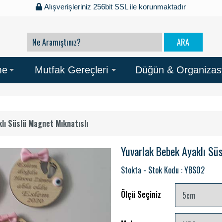
Alışverişleriniz 256bit SSL ile korunmaktadır
me
Mutfak Gereçleri
Düğün & Organiza
lı Süslü Magnet Mıknatıslı
Yuvarlak Bebek Ayaklı Sü
Stokta - Stok Kodu : YBS02
Ölçü Seçiniz