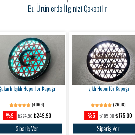
Bu Ürünlerde İlginizi Çekebilir
Çakarlı Işıklı Hoparlör Kapağı
Işıklı Hoparlör Kapağı
(4066)
(2608)
%9
₺249,90
%5
₺175,00
₺274,90
₺185,00
Sipariş Ver
Sipariş Ver