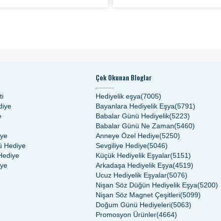
Çok Okunan Bloglar
ti
Hediyelik eşya(7005)
diye
Bayanlara Hediyelik Eşya(5791)
e
Babalar Günü Hediyelik(5223)
Babalar Günü Ne Zaman(5460)
iye
Anneye Özel Hediye(5250)
 Hediye
Sevgiliye Hediye(5046)
Hediye
Küçük Hediyelik Eşyalar(5151)
iye
Arkadaşa Hediyelik Eşya(4519)
Ucuz Hediyelik Eşyalar(5076)
Nişan Söz Düğün Hediyelik Eşya(5200)
Nişan Söz Magnet Çeşitleri(5099)
Doğum Günü Hediyeleri(5063)
Promosyon Ürünler(4664)