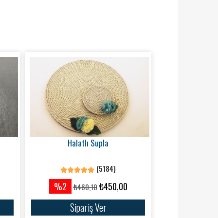
Halatlı Supla
(5184)
%2
₺450,00
₺460,10
Sipariş Ver