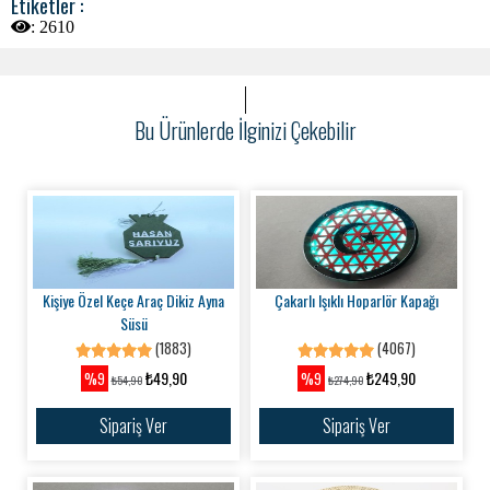
Etiketler :
:
2610
Bu Ürünlerde İlginizi Çekebilir
Kişiye Özel Keçe Araç Dikiz Ayna
Çakarlı Işıklı Hoparlör Kapağı
Süsü
(1883)
(4067)
₺49,90
₺249,90
%9
%9
₺54,90
₺274,90
Sipariş Ver
Sipariş Ver