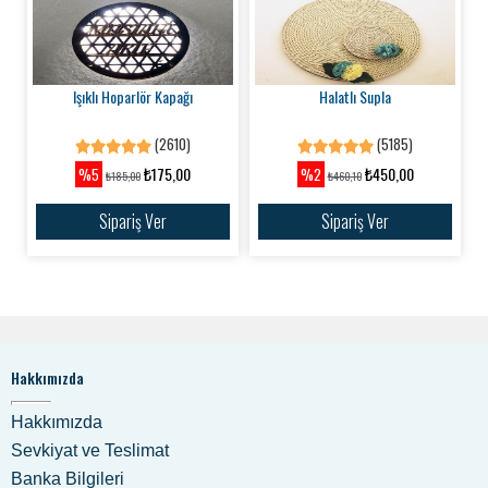
Işıklı Hoparlör Kapağı
Halatlı Supla
(2610)
(5185)
₺175,00
₺450,00
%5
%2
₺185,00
₺460,10
Sipariş Ver
Sipariş Ver
Hakkımızda
Hakkımızda
Sevkiyat ve Teslimat
Banka Bilgileri