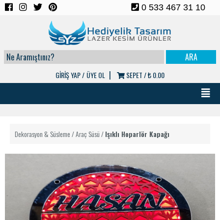
0 533 467 31 10
|
GİRİŞ YAP /
ÜYE OL
SEPET /
₺ 0.00
Dekorasyon & Süsleme
/
Araç Süsü
/
Işıklı Hoparlör Kapağı