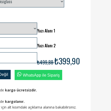
Yazı Alanı 1
Yazı Alanı 2
₺399,90
₺499,88
Değil
WhatsApp ile Sipariş
izde
kargo ücretsizdir.
ünde
kargolanır.
ler için alt kısımdaki açıklama alanına bakabilirsiniz.