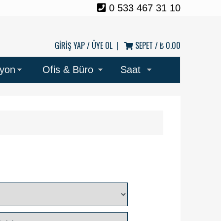
0 533 467 31 10
GİRİŞ YAP /
ÜYE OL
|
SEPET /
₺ 0.00
syon
Ofis & Büro
Saat