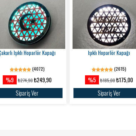
Çakarlı Işıklı Hoparlör Kapağı
Işıklı Hoparlör Kapağı
(4072)
(2615)
%9
₺249,90
%5
₺175,00
₺274,90
₺185,00
Sipariş Ver
Sipariş Ver