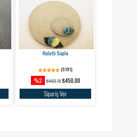
Halatlı Supla
(5191)
%2
₺450,00
₺460,10
Sipariş Ver