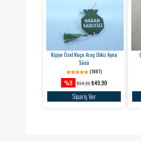
Kişiye Özel Keçe Araç Dikiz Ayna
Süsü
(1887)
%9
₺49,90
₺54,90
Sipariş Ver