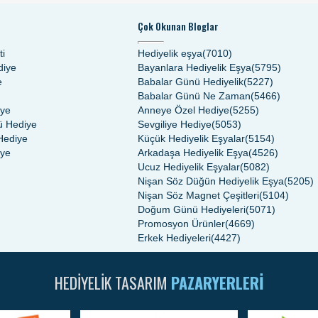
Çok Okunan Bloglar
ti
Hediyelik eşya(7010)
diye
Bayanlara Hediyelik Eşya(5795)
e
Babalar Günü Hediyelik(5227)
Babalar Günü Ne Zaman(5466)
iye
Anneye Özel Hediye(5255)
 Hediye
Sevgiliye Hediye(5053)
Hediye
Küçük Hediyelik Eşyalar(5154)
iye
Arkadaşa Hediyelik Eşya(4526)
Ucuz Hediyelik Eşyalar(5082)
Nişan Söz Düğün Hediyelik Eşya(5205)
Nişan Söz Magnet Çeşitleri(5104)
Doğum Günü Hediyeleri(5071)
Promosyon Ürünler(4669)
Erkek Hediyeleri(4427)
HEDIYELIK TASARIM
PAZARYERLERI