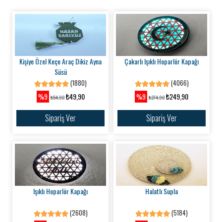
Kişiye Özel Keçe Araç Dikiz Ayna
Çakarlı Işıklı Hoparlör Kapağı
Süsü
(1880)
(4066)
₺49,90
₺249,90
%9
%9
₺54,90
₺274,90
Sipariş Ver
Sipariş Ver
Işıklı Hoparlör Kapağı
Halatlı Supla
(2608)
(5184)