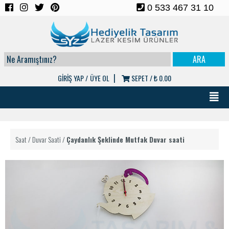
0 533 467 31 10
|
GİRİŞ YAP /
ÜYE OL
SEPET /
₺ 0.00
Saat
/
Duvar Saati
/
Çaydanlık Şeklinde Mutfak Duvar saati