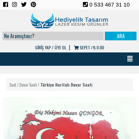
0 533 467 31 10
|
GİRİŞ YAP /
ÜYE OL
SEPET /
₺ 0.00
Saat
/
Duvar Saati
/
Türkiye Haritalı Duvar Saati