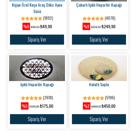
Kişiye Özel Keçe Araç Dikiz Ayna
Çakarlı Işıklı Hoparlör Kapağı
Süsü
(1892)
(4078)
₺49,90
₺249,90
%9
%9
₺54,90
₺274,90
Sipariş Ver
Sipariş Ver
Işıklı Hoparlör Kapağı
Halatlı Supla
(2618)
(5196)
₺175,00
₺450,00
%5
%2
₺185,00
₺460,10
Sipariş Ver
Sipariş Ver