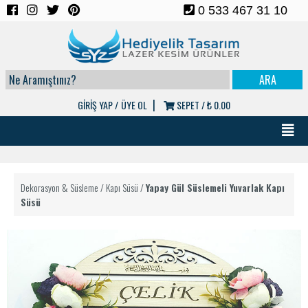
0 533 467 31 10
|
GİRİŞ YAP /
ÜYE OL
SEPET /
₺ 0.00
Dekorasyon & Süsleme
/
Kapı Süsü
/
Yapay Gül Süslemeli Yuvarlak Kapı
Süsü