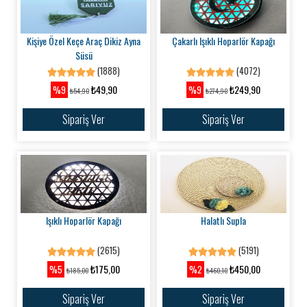
Kişiye Özel Keçe Araç Dikiz Ayna
Çakarlı Işıklı Hoparlör Kapağı
Süsü
(1888)
(4072)
₺49,90
₺249,90
%9
%9
₺54,90
₺274,90
Sipariş Ver
Sipariş Ver
Işıklı Hoparlör Kapağı
Halatlı Supla
(2615)
(5191)
₺175,00
₺450,00
%5
%2
₺185,00
₺460,10
Sipariş Ver
Sipariş Ver