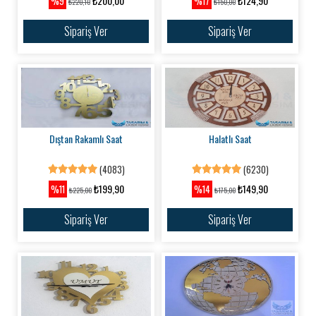
₺200,00
₺124,90
%9
%17
₺220,10
₺150,00
Sipariş Ver
Sipariş Ver
Dıştan Rakamlı Saat
Halatlı Saat
(4083)
(6230)
₺199,90
₺149,90
%11
%14
₺225,00
₺175,00
Sipariş Ver
Sipariş Ver