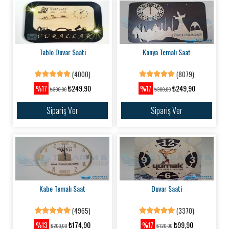
Tablo Duvar Saati
Konya Temalı Saat
(4000)
(8079)
₺249,90
₺249,90
%17
%17
₺300,00
₺300,00
Sipariş Ver
Sipariş Ver
Kabe Temalı Saat
Duvar Saati
(4965)
(3370)
₺174,90
₺99,90
%13
%17
₺200,00
₺120,00