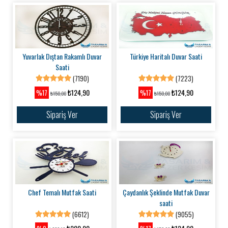
Yuvarlak Dıştan Rakamlı Duvar
Türkiye Haritalı Duvar Saati
Saati
(7190)
(7223)
₺124,90
₺124,90
%17
%17
₺150,00
₺150,00
Sipariş Ver
Sipariş Ver
Chef Temalı Mutfak Saati
Çaydanlık Şeklinde Mutfak Duvar
saati
(6612)
(9055)