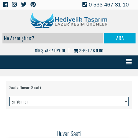
0 533 467 31 10
|
GİRİŞ YAP /
ÜYE OL
SEPET /
₺ 0.00
Saat
/
Duvar Saati
Duvar Saati